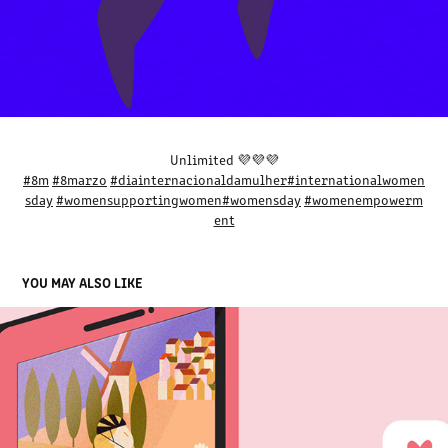
Unlimited 💜💜💜
#8m
#8marzo
#diainternacionaldamulher
#internationalwomen
sday
#womensupportingwomen
#womensday
#womenempowerm
ent
YOU MAY ALSO LIKE